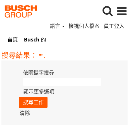
語言
檢視個人檔案
員工登入
(目
首頁
|
Busch 的
前
頁
搜尋結果：
"".
面)
依關鍵字搜尋
顯示更多選項
清除