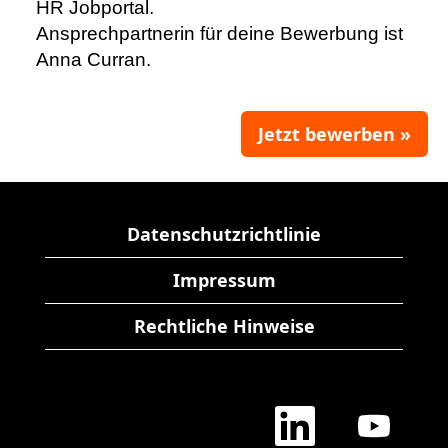
HR Jobportal.
Ansprechpartnerin für deine Bewerbung ist
Anna Curran.
Jetzt bewerben »
Datenschutzrichtlinie
Impressum
Rechtliche Hinweise
W
W
i
i
r
r