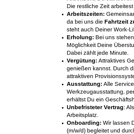
Die restliche Zeit arbeite
Arbeitszeiten:
Gemeinsam 
da bei uns die
Fahrtzeit z
steht auch Deiner Work-L
Erholung:
Bei uns stehen
Möglichkeit Deine Überstu
Dabei zählt jede Minute.
Vergütung:
Attraktives G
genießen kannst. Durch di
attraktiven Provisionssys
Ausstattung:
Alle Service
Werkzeugausstattung, per
erhältst Du ein Geschäft
Unbefristeter Vertrag
: Al
Arbeitsplatz.
Onboarding:
Wir lassen D
(m/w/d) begleitet und du