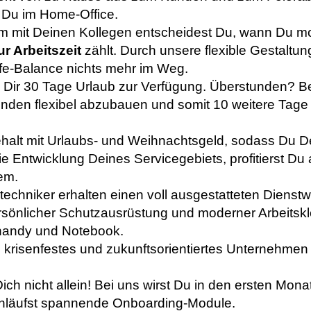
st Du im Home-Office.
mit Deinen Kollegen entscheidest Du, wann Du mo
ur Arbeitszeit
zählt. Durch unsere flexible Gestaltung
ife-Balance nichts mehr im Weg.
 Dir 30 Tage Urlaub zur Verfügung. Überstunden? Be
nden flexibel abzubauen und somit 10 weitere Tage 
ehalt mit Urlaubs- und Weihnachtsgeld, sodass Du 
e Entwicklung Deines Servicegebiets, profitierst 
tem.
techniker erhalten einen voll ausgestatteten Dienstw
sönlicher Schutzausrüstung und moderner Arbeitskl
shandy und Notebook.
s krisenfestes und zukunftsorientiertes Unternehmen 
ich nicht allein! Bei uns wirst Du in den ersten Mo
rchläufst spannende Onboarding-Module.