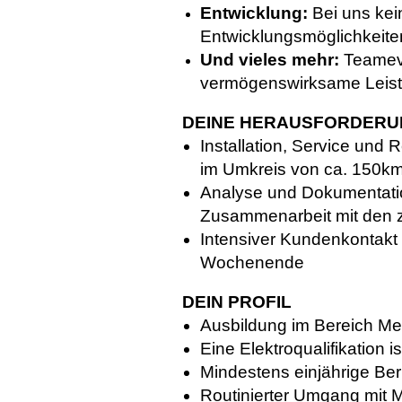
Entwicklung:
Bei uns kein
Entwicklungsmöglichkeite
Und vieles mehr:
Teameve
vermögenswirksame Leis
DEINE HERAUSFORDER
Installation, Service u
im Umkreis von ca. 150k
Analyse und Dokumentatio
Zusammenarbeit mit den z
Intensiver Kundenkontakt 
Wochenende
DEIN PROFIL
Ausbildung im Bereich Met
Eine Elektroqualifikation is
Mindestens einjährige Be
Routinierter Umgang mit Mi