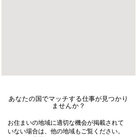
は
以
下
の
検
索
可
能
な
マ
ッ
プ
を
あなたの国でマッチする仕事が見つかり
読
ませんか？
み
込
お住まいの地域に適切な機会が掲載されて
め
いない場合は、他の地域もご覧ください。
ま