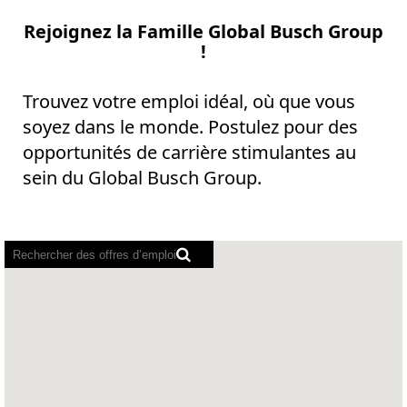
Rejoignez la Famille Global Busch Group
!
Trouvez votre emploi idéal, où que vous
soyez dans le monde. Postulez pour des
opportunités de carrière stimulantes au
sein du Global Busch Group.
Il
est
impossible
de
faire
des
recherches
dans