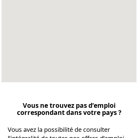
la
carte
suivante
via
les
lecteurs
d’écran.
Vous ne trouvez pas d’emploi
correspondant dans votre pays ?
Vous avez la possibilité de consulter