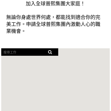
加入全球普熙集團大家庭！
無論你身處世界何處，都能找到適合你的完
美工作。申請全球普熙集團內激動人心的職
業機會。
螢
幕
閱
讀
器
無
法
讀
取
下
列