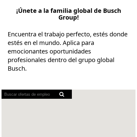
¡Únete a la familia global de Busch
Group!
Encuentra el trabajo perfecto, estés donde
estés en el mundo. Aplica para
emocionantes oportunidades
profesionales dentro del grupo global
Busch.
Los
lectores
de
pantalla
no
pueden
leer