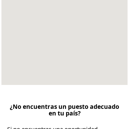
el
siguiente
mapa
para
búsquedas.
¿No encuentras un puesto adecuado
en tu país?