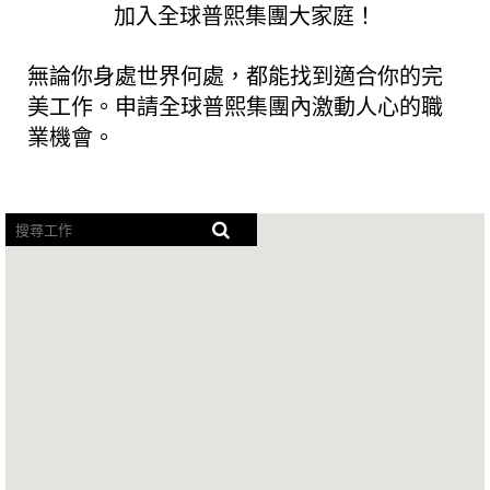
加入全球普熙集團大家庭！
無論你身處世界何處，都能找到適合你的完
美工作。申請全球普熙集團內激動人心的職
業機會。
螢
幕
閱
讀
器
無
法
讀
取
下
列