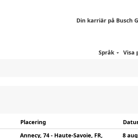
Din karriär på Busch 
".
a lediga platser som motsvarar "
".
Colombia
r lagts upp av Busch visas nedan.
Språk
Visa 
Placering
Dat
Annecy, 74 - Haute-Savoie, FR,
8 aug