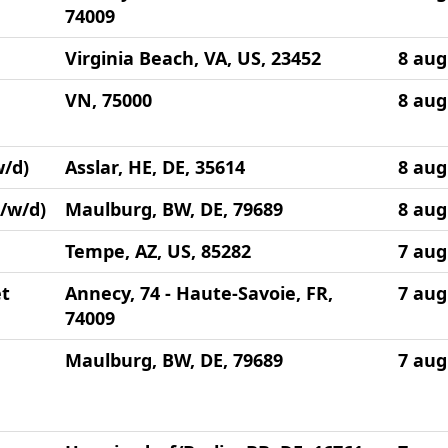
74009
Virginia Beach, VA, US, 23452
8 aug
VN, 75000
8 aug
/d)
Asslar, HE, DE, 35614
8 aug
/w/d)
Maulburg, BW, DE, 79689
8 aug
Tempe, AZ, US, 85282
7 aug
et
Annecy, 74 - Haute-Savoie, FR,
7 aug
74009
Maulburg, BW, DE, 79689
7 aug