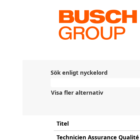
(aktuell
Start
|
hos Busch
sida)
Sökresultat för
"Colombia
Det finns för närvarande ing
De 10 senaste jobben som ha
Sök enligt nyckelord
Visa fler alternativ
Titel
Technicien Assurance Qualité