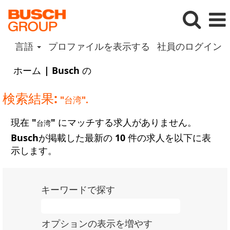
言語
プロファイルを表示する
社員のログイン
(現
ホーム
|
Busch の
在
の
検索結果:
"台湾".
ペ
ー
現在 "
" にマッチする求人がありません。
台湾
ジ)
Buschが掲載した最新の 10 件の求人を以下に表
示します。
キーワードで探す
オプションの表示を増やす