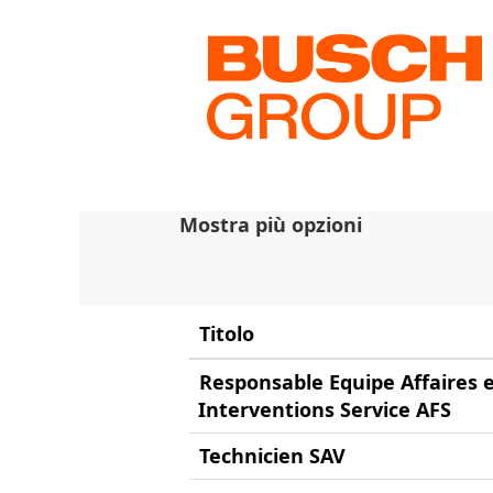
(pa
Pagina iniziale
|
in Busch
cor
Risultati di ricerca per
Cerca per parola chiave
Mostra più opzioni
Titolo
Responsable Equipe Affaires 
Interventions Service AFS
Technicien SAV