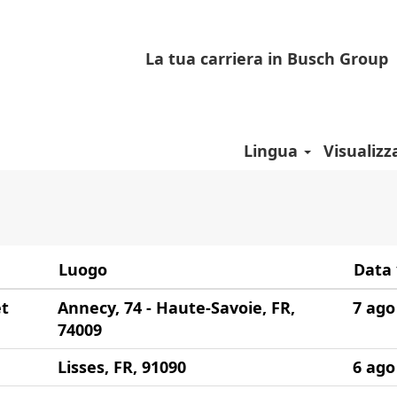
gina
rente)
La tua carriera in Busch Group
"Francia".
Lingua
Visualizz
Luogo
Data
et
Annecy, 74 - Haute-Savoie, FR,
7 ago
74009
Lisses, FR, 91090
6 ago