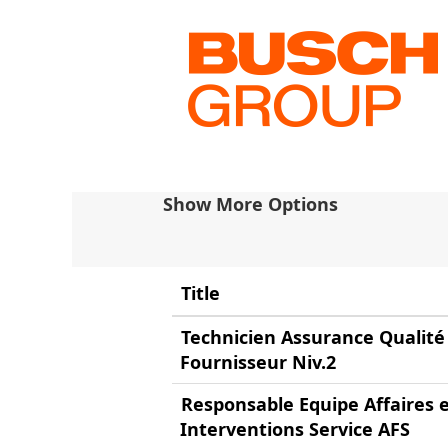
(current
Home
|
at Busch
page)
Search results for
"Franc
Search by Keyword
Show More Options
Title
Technicien Assurance Qualité
Fournisseur Niv.2
Responsable Equipe Affaires 
Interventions Service AFS