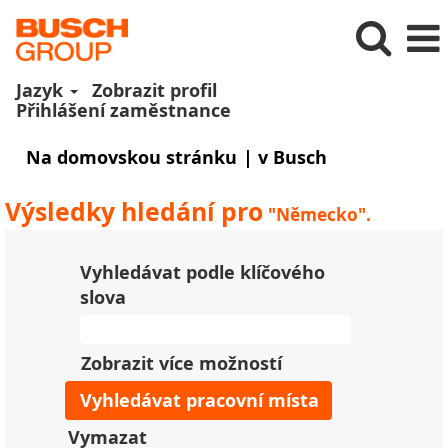
Jazyk
Zobrazit profil
Přihlášení zaměstnance
(aktuální
Na domovskou stránku
|
v Busch
strana)
Výsledky hledání pro
"Německo".
Vyhledávat podle klíčového
slova
Zobrazit více možností
Vymazat