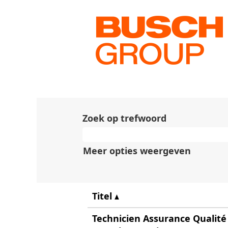
(huidige
Home
|
op Busch
pagina)
Zoekresultaten voor
"Z
Er zijn momenteel geen vac
De 10 meest recente banen d
Zoek op trefwoord
Meer opties weergeven
Titel
Technicien Assurance Qualité