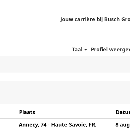
Jouw carrière bij Busch Gr
uid-Korea".
atures die matchen met "
".
Zuid-Korea
ie door Busch zijn geplaatst, worden hieronder v
Taal
Profiel weerge
Plaats
Dat
Annecy, 74 - Haute-Savoie, FR,
8 aug