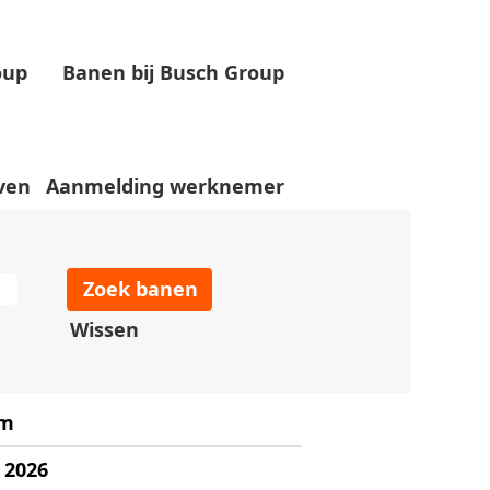
oup
Banen bij Busch Group
oor u weergegeven.
ven
Aanmelding werknemer
Wissen
um
 2026