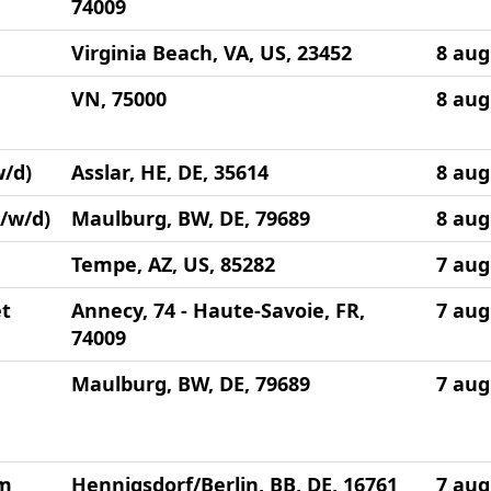
74009
Virginia Beach, VA, US, 23452
8 aug
VN, 75000
8 aug
/d)
Asslar, HE, DE, 35614
8 aug
/w/d)
Maulburg, BW, DE, 79689
8 aug
Tempe, AZ, US, 85282
7 aug
et
Annecy, 74 - Haute-Savoie, FR,
7 aug
74009
Maulburg, BW, DE, 79689
7 aug
um
Hennigsdorf/Berlin, BB, DE, 16761
7 aug