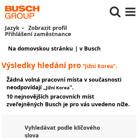
Jazyk
Zobrazit profil
Přihlášení zaměstnance
(aktuální
Na domovskou stránku
|
v Busch
strana)
Výsledky hledání pro
"Jižní Korea".
Žádná volná pracovní místa v současnosti
neodpovídají „
“.
Jižní Korea
10 nejnovějších pracovních míst
zveřejněných Busch je pro vás uvedeno níže.
Vyhledávat podle klíčového
slova