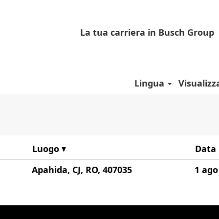
gina
rente)
La tua carriera in Busch Group
"Romania".
Lingua
Visualizz
Luogo
Data
Apahida, CJ, RO, 407035
1 ago