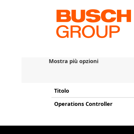
(pa
Pagina iniziale
|
in Busch
cor
Risultati di ricerca per
Cerca per parola chiave
Mostra più opzioni
Titolo
Operations Controller