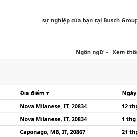
sự nghiệp của bạn tại Busch Grou
Ý".
Ngôn ngữ
Xem thôn
Địa điểm
Ngày
Nova Milanese, IT, 20834
12 th
Nova Milanese, IT, 20834
1 thg
Caponago, MB, IT, 20867
21 th