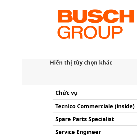
(trang
Trang chủ
|
tại Busch
hiện
tại)
Kết quả tìm kiếm cho
"
Tìm kiếm theo Từ khóa
Hiển thị tùy chọn khác
Chức vụ
Tecnico Commerciale (inside)
Spare Parts Specialist
Service Engineer