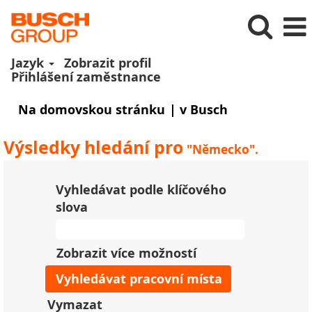
Jazyk
Zobrazit profil
Přihlášení zaměstnance
(aktuální
Na domovskou stránku
|
v Busch
strana)
Výsledky hledání pro
"Německo".
Vyhledávat podle klíčového
slova
Zobrazit více možností
Vymazat