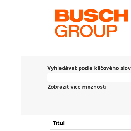
Na domovskou stránku
|
v 
Výsledky hledání pro
"
Žádná volná pracovní místa v
10 nejnovějších pracovních m
Vyhledávat podle klíčového slo
Zobrazit více možností
Titul