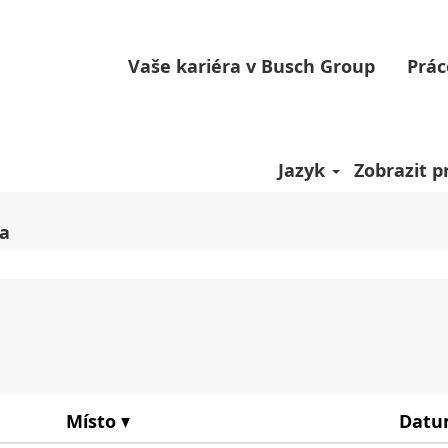
(aktuální
Busch
strana)
Vaše kariéra v Busch Group
Prác
Kolumbie".
 současnosti neodpovídají „
“.
Kolumbie
íst zveřejněných Busch je pro vás uvedeno níže.
Jazyk
Zobrazit pr
va
Místo
Dat