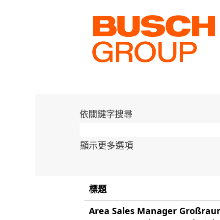
(目
首頁
|
Busch 的
前
頁
搜尋結果：
"中國".
面)
尚無相符的職缺「
」。
中國
由 Busch 所發佈的 10 個
依關鍵字搜尋
顯示更多選項
標題
Area Sales Manager Großra