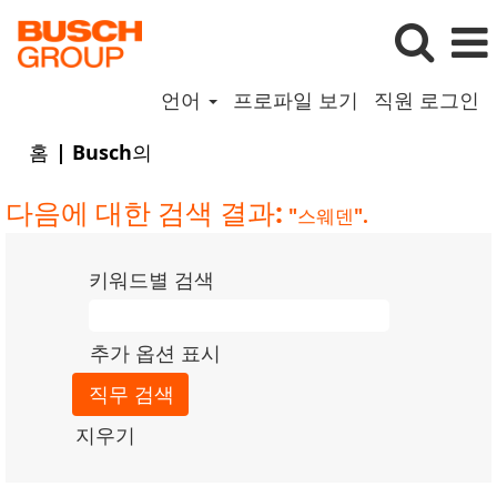
언어
프로파일 보기
직원 로그인
(현
홈
|
Busch의
재
페
다음에 대한 검색 결과:
"스웨덴".
이
지)
키워드별 검색
추가 옵션 표시
지우기