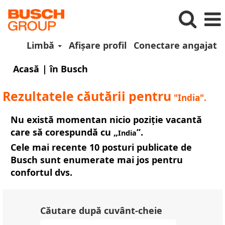
Limbă
Afișare profil
Conectare angajat
(pagina
Acasă
|
în Busch
curentă)
Rezultatele căutării pentru
"India".
Nu există momentan nicio poziție vacantă
care să corespundă cu „
”.
India
Cele mai recente 10 posturi publicate de
Busch sunt enumerate mai jos pentru
confortul dvs.
Căutare după cuvânt-cheie