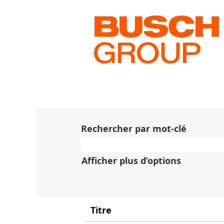
(page
Accueil
|
chez Busch
actuelle
Résultats de la reche
Il n’y a actuellement aucun
Pour vous assister au mieux, 
Busch.
Rechercher par mot-clé
Afficher plus d’options
Titre