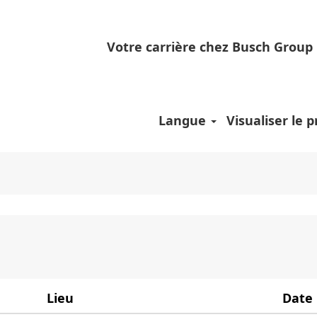
)
Votre carrière chez Busch Group
rche pour
"Inde".
 poste vacant correspondant à «
».
Inde
veuillez trouver ci-dessous les 10 offres d’emploi 
Langue
Visualiser le pr
Lieu
Date