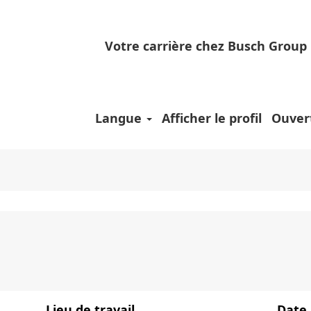
)
Votre carrière chez Busch Group
rche pour
"Inde".
 poste vacant correspondant à «
».
Inde
lus récentes publiées par Busch sont énumérées ci
Langue
Afficher le profil
Ouver
Lieu de travail
Date