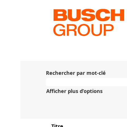
(page
Accueil
|
chez Busch
actuelle
Résultats de la reche
Il n’y a actuellement aucun
Les 10 offres d’emploi les p
commodité.
Rechercher par mot-clé
Afficher plus d’options
Titre