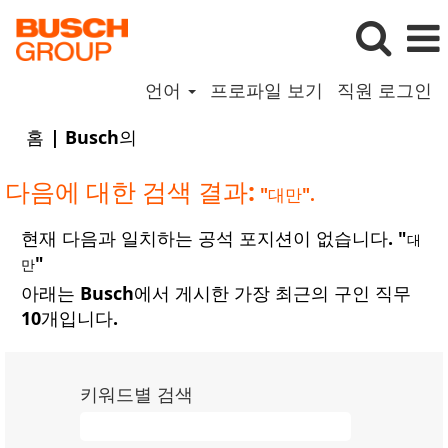
언어
프로파일 보기
직원 로그인
(현
홈
|
Busch의
재
페
다음에 대한 검색 결과:
"대만".
이
지)
현재 다음과 일치하는 공석 포지션이 없습니다. "
대
"
만
아래는 Busch에서 게시한 가장 최근의 구인 직무
10개입니다.
키워드별 검색