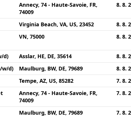
Annecy, 74 - Haute-Savoie, FR,
8. 8. 
74009
Virginia Beach, VA, US, 23452
8. 8. 
VN, 75000
8. 8. 
/d)
Asslar, HE, DE, 35614
8. 8. 
/w/d)
Maulburg, BW, DE, 79689
8. 8. 
Tempe, AZ, US, 85282
7. 8. 
et
Annecy, 74 - Haute-Savoie, FR,
7. 8. 
74009
Maulburg, BW, DE, 79689
7. 8. 