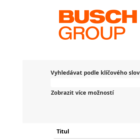
Na domovskou stránku
|
v 
Výsledky hledání pro
"
Žádná volná pracovní místa v
10 nejnovějších pracovních m
Vyhledávat podle klíčového slo
Zobrazit více možností
Titul