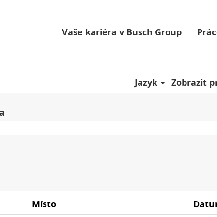
(aktuální
Busch
strana)
Vaše kariéra v Busch Group
Prác
Nový Zéland".
 současnosti neodpovídají „
“.
Nový Zéland
íst zveřejněných Busch je pro vás uvedeno níže.
Jazyk
Zobrazit pr
va
Místo
Dat