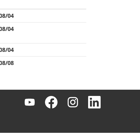
08/04
08/04
08/04
08/08
新
新
新
新
し
し
し
し
い
い
い
い
タ
タ
タ
タ
ブ
ブ
ブ
ブ
で
で
で
で
開
開
開
開
き
き
き
き