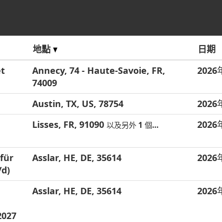
地點
日期
et
Annecy, 74 - Haute-Savoie, FR,
202
74009
Austin, TX, US, 78754
202
Lisses, FR, 91090
202
以及另外 1 個…
für
Asslar, HE, DE, 35614
202
/d)
Asslar, HE, DE, 35614
202
2027