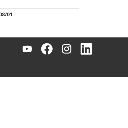
08/01
新
新
新
新
し
し
し
し
い
い
い
い
タ
タ
タ
タ
ブ
ブ
ブ
ブ
で
で
で
で
開
開
開
開
き
き
き
き
ま
ま
ま
ま
す
す
す
す
。
。
。
。