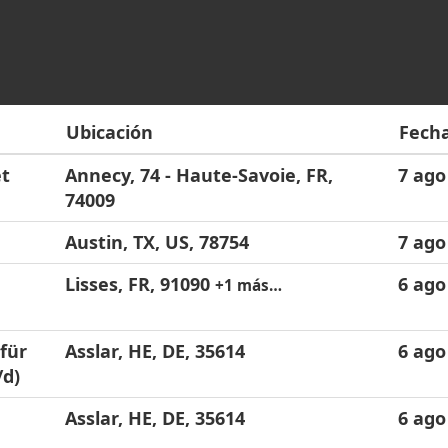
Ubicación
Fech
et
Annecy, 74 - Haute-Savoie, FR,
7 ago
74009
Austin, TX, US, 78754
7 ago
Lisses, FR, 91090
6 ago
+1 más…
für
Asslar, HE, DE, 35614
6 ago
/d)
Asslar, HE, DE, 35614
6 ago