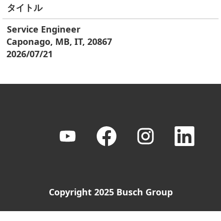
タイトル
Service Engineer
Caponago, MB, IT, 20867
2026/07/21
新
新
新
新
し
し
し
し
い
い
い
い
タ
タ
タ
タ
ブ
ブ
ブ
ブ
で
で
で
で
開
開
開
開
き
き
き
き
Copyright 2025 Busch Group
ま
ま
ま
ま
す
す
す
す
。
。
。
。