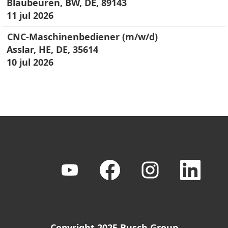
Blaubeuren, BW, DE, 89143
11 jul 2026
CNC-Maschinenbediener (m/w/d)
Asslar, HE, DE, 35614
10 jul 2026
S
S
S
S
e
e
e
e
a
a
a
a
b
b
b
b
r
r
r
r
e
e
e
e
e
e
e
e
n
n
n
n
Copyright 2025 Busch Group