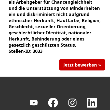
als Arbeitgeber für Chancengleichheit
und die Unterstützung von Minderheiten
ein und diskriminiert nicht aufgrund
ethnischer Herkunft, Hautfarbe, Religion,
Geschlecht, sexueller Orientierung,
geschlechtlicher Identität, nationaler
Herkunft, Behinderung oder eines
gesetzlich geschützten Status.
Stellen-ID: 3033
Jetzt bewerben »
W
W
W
W
i
i
i
i
r
r
r
r