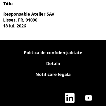
Titlu
Responsable Atelier SAV
Lisses, FR, 91090
18 iul. 2026
Politica de confidențialitate
Detalii
Notificare legală
S
S
e
e
d
d