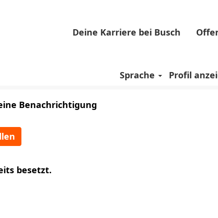
Deine Karriere bei Busch
Offe
Sprache
Profil anze
e eine Benachrichtigung
llen
eits besetzt.