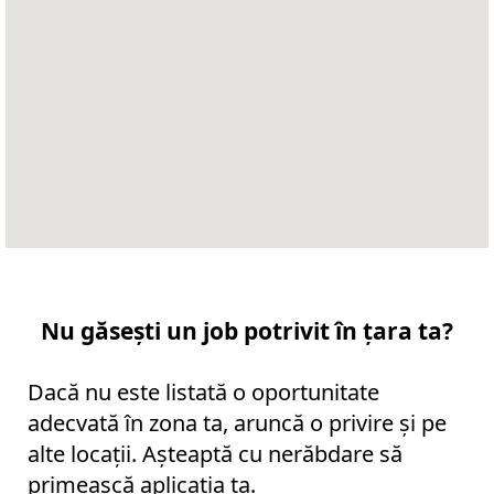
poate
fi
căutată.
Nu găsești un job potrivit în țara ta?
Dacă nu este listată o oportunitate
adecvată în zona ta, aruncă o privire și pe
alte locații. Așteaptă cu nerăbdare să
primească aplicația ta.