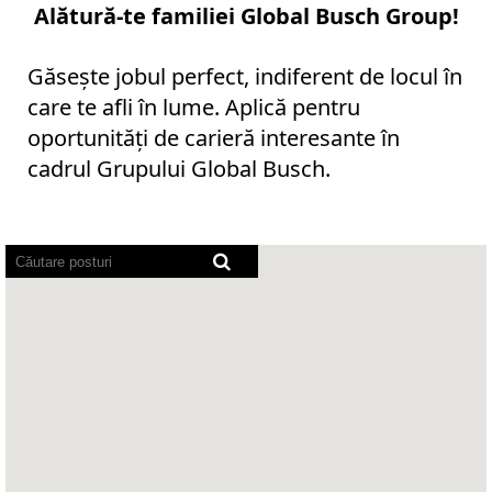
Alătură-te familiei Global Busch Group!
Găsește jobul perfect, indiferent de locul în
care te afli în lume. Aplică pentru
oportunități de carieră interesante în
cadrul Grupului Global Busch.
Cititoarele
de
ecran
nu
pot
citi
următoarea
hartă
care